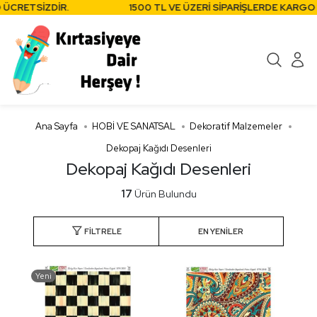
RETSİZDİR.
1500 TL VE ÜZERİ SİPARİŞLERDE KARGO ÜC
Ana Sayfa
HOBİ VE SANATSAL
Dekoratif Malzemeler
Dekopaj Kağıdı Desenleri
Dekopaj Kağıdı Desenleri
17
Ürün Bulundu
FILTRELE
Yeni