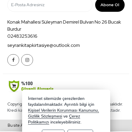
Abone Ol
Konak Mahallesi Süleyman Demirel Bulvarı No 26 Bucak
Burdur
02483253616
seyrankitapkirtasiye@outlook.com
İnternet sitemizde çerezlerden
Copyright 2026 benimkirtasiyecim.com - Tüm hakları saklıdır.
faydalanılmaktadır. Ayrıntılı bilgi için
Kredi kartı bilgileriniz 256bit SSL sertifikası ile korunmaktadır.
Kişisel Verilerin Korunması Kanununu,
Gizlilik Sözleşmesi
ve
Çerez
Politikamızı
inceleyebilirsiniz.
Bu site AKINSOFT E-Ticaret ile hazırlanmıştır.