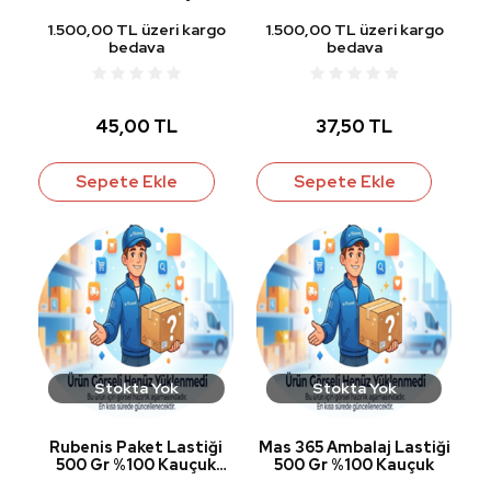
1.500,00 TL üzeri kargo
1.500,00 TL üzeri kargo
bedava
bedava
45,00 TL
37,50 TL
Sepete Ekle
Sepete Ekle
Stokta Yok
Stokta Yok
Rubenis Paket Lastiği
Mas 365 Ambalaj Lastiği
500 Gr %100 Kauçuk
500 Gr %100 Kauçuk
RBL-500