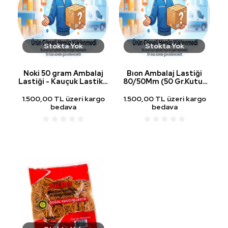
Stokta Yok
Stokta Yok
Noki 50 gram Ambalaj
Bıon Ambalaj Lastiği
Lastiği - Kauçuk Lastik -
80/50Mm (50 Gr.Kutu)
7 cm
%80 Kauçuk
1.500,00 TL üzeri kargo
1.500,00 TL üzeri kargo
bedava
bedava