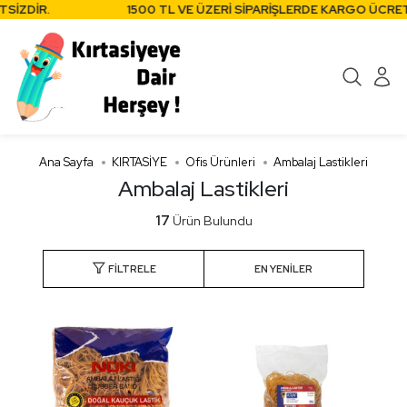
ZDİR.
1500 TL VE ÜZERİ SİPARİŞLERDE KARGO ÜCRETSİZ
Ana Sayfa
KIRTASİYE
Ofis Ürünleri
Ambalaj Lastikleri
Ambalaj Lastikleri
17
Ürün Bulundu
FILTRELE