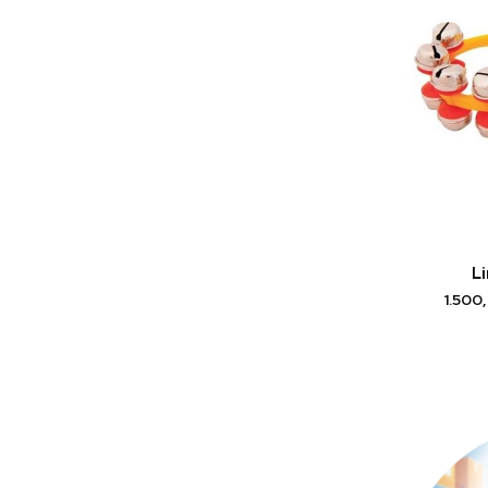
Li
1.500