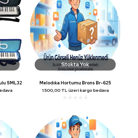
Stokta Yok
tulu SML32
Melodıka Hortumu Brons Br-625
bedava
1.500,00 TL üzeri kargo bedava