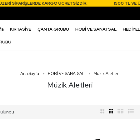
ARİŞLERDE KARGO ÜCRETSİZDİR.
1500 TL VE ÜZERİ SİP
fa
KIRTASİYE
ÇANTA GRUBU
HOBİ VE SANATSAL
HEDİYEL
RUBU
Ana Sayfa
HOBİ VE SANATSAL
Müzik Aletleri
Müzik Aletleri
ulundu