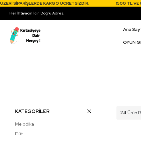
PARİŞLERDE KARGO ÜCRETSİZDİR.
1500 TL VE ÜZERİ SİP
Her İhtiyacın İçin Doğru Adres.
Ana Say
OYUN G
KATEGORİLER
24
Ürün B
Melodika
Flüt