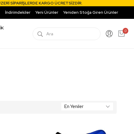
ARİŞLERDE KARGO ÜCRETSİZDİR.
İndirimdekiler
Yeni Ürünler
Yeniden Stoğa Giren Ürünler
İK
0