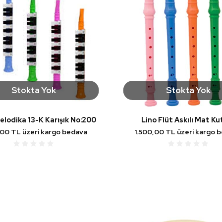
Stokta Yok
Stokta Yok
elodika 13-K Karışık No:200
Lino Flüt Askılı Mat Ku
,00 TL üzeri kargo bedava
1.500,00 TL üzeri kargo 