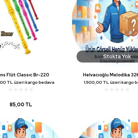
Stokta Yok
ns Flüt Classıc Br-220
Helvacıoğlu Melodika 32
,00 TL üzeri kargo bedava
1.500,00 TL üzeri kargo 
85,00 TL