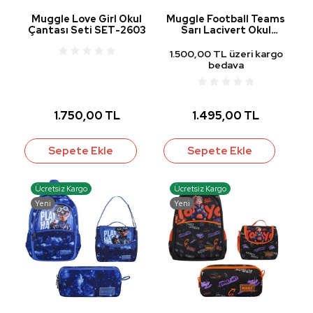
Muggle Love Girl Okul
Muggle Football Teams
Çantası Seti SET-2603
Sarı Lacivert Okul
Çantası MU-8322
1.500,00 TL üzeri kargo
bedava
1.750,00 TL
1.495,00 TL
Sepete Ekle
Sepete Ekle
Ücretsiz Kargo
Ücretsiz Kargo
Yeni
Yeni