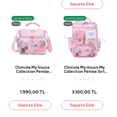
Sepete Ekle
Ücretsiz Kargo
Ücretsiz Kargo
Yeni
Yeni
Chimola My House
Chimola My House My
Collection Pembe
Collection Pembe Sırt
Beslenme Çantası CHM-
Çantası 16" CHM-
BS0020-1
CN0054-1
1.990,00 TL
3.100,00 TL
Sepete Ekle
Sepete Ekle