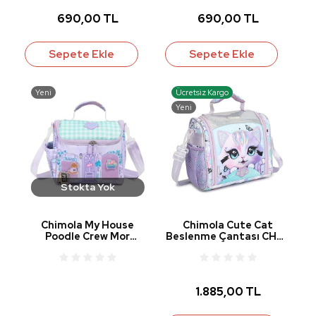
690,00 TL
690,00 TL
Sepete Ekle
Sepete Ekle
Yeni
Ücretsiz Kargo
Yeni
Stokta Yok
Chimola My House
Chimola Cute Cat
Poodle Crew Mor
Beslenme Çantası CHM-
Beslenme Çantası CHM-
BS0001
BS0019
1.885,00 TL