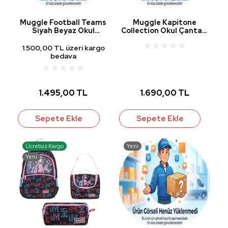
Muggle Football Teams
Muggle Kapitone
Siyah Beyaz Okul
Collection Okul Çantası
Çantası MU-7335
MU-6822
1.500,00 TL üzeri kargo
bedava
1.495,00 TL
1.690,00 TL
Sepete Ekle
Sepete Ekle
Ücretsiz Kargo
Yeni
Yeni