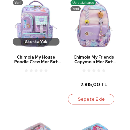
Yeni
Ücretsiz Kargo
Yeni
Stokta Yok
Chimola My House
Chimola My Friends
Poodle Crew Mor Sırt
Capymola Mor Sırt
Çantası 16" CHM-
Çantası 17" CHM-
CN0053
CN0055-1
2.815,00 TL
Sepete Ekle