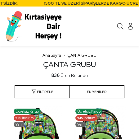
DİR.
1500 TL VE ÜZERİ SİPARİŞLERDE KARGO ÜCRETSİZD
Ana Sayfa
ÇANTA GRUBU
ÇANTA GRUBU
836
Ürün Bulundu
FILTRELE
Ücretsiz Kargo
Ücretsiz Kargo
%
15
İndirim
%
15
İndirim
Yeni
Yeni