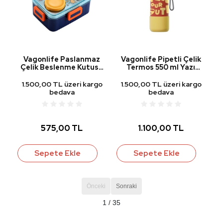
Vagonlife Paslanmaz
Vagonlife Pipetli Çelik
Çelik Beslenme Kutusu
Termos 550 ml Yazı
Astronot
Desenli Kırmızı VGN-1105
1.500,00 TL üzeri kargo
1.500,00 TL üzeri kargo
bedava
bedava
575,00 TL
1.100,00 TL
Sepete Ekle
Sepete Ekle
Önceki
Sonraki
1 / 35