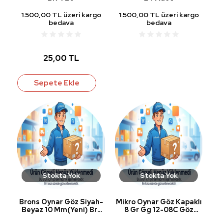
1.500,00 TL üzeri kargo
1.500,00 TL üzeri kargo
bedava
bedava
25,00 TL
Sepete Ekle
Stokta Yok
Stokta Yok
Brons Oynar Göz Siyah-
Mikro Oynar Göz Kapaklı
Beyaz 10 Mm(Yeni) Br-
8 Gr Gg 12-08C Göz
681
Adet