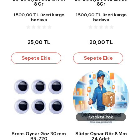
8 Gr
8Gr
1.500,00 TL üzeri kargo
1.500,00 TL üzeri kargo
bedava
bedava
25,00 TL
20,00 TL
Sepete Ekle
Sepete Ekle
Stokta Yok
Brons Oynar Göz 30 mm
Südor Oynar Göz 8 Mm
BR-720
24 Adet