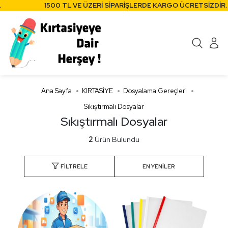
1500 TL VE ÜZERİ SİPARİŞLERDE KARGO ÜCRETSİZDİR.
Ana Sayfa
KIRTASİYE
Dosyalama Gereçleri
Sıkıştırmalı Dosyalar
Sıkıştırmalı Dosyalar
2
Ürün Bulundu
FILTRELE