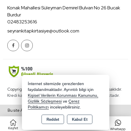
Konak Mahallesi Süleyman Demirel Bulvarı No 26 Bucak
Burdur
02483253616
seyrankitapkirtasiye@outlook.com
İnternet sitemizde çerezlerden
Copyright 2026 benimkirtasiyecim.com - Tüm hakları saklıdır.
faydalanılmaktadır. Ayrıntılı bilgi için
Kredi kartı bilgileriniz 256bit SSL sertifikası ile korunmaktadır.
Kişisel Verilerin Korunması Kanununu,
Gizlilik Sözleşmesi
ve
Çerez
Politikamızı
inceleyebilirsiniz.
Bu site AKINSOFT E-Ticaret ile hazırlanmıştır.
Reddet
Kabul Et
0
Keşfet
Kategoriler
Sepet
Favorilerim
Whatsapp