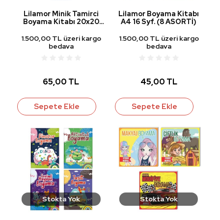
Lilamor Minik Tamirci
Lilamor Boyama Kitabı
Boyama Kitabı 20x20
A4 16 Syf. (8 ASORTİ)
cm 24 Yp.
1.500,00 TL üzeri kargo
1.500,00 TL üzeri kargo
bedava
bedava
65,00 TL
45,00 TL
Sepete Ekle
Sepete Ekle
Stokta Yok
Stokta Yok