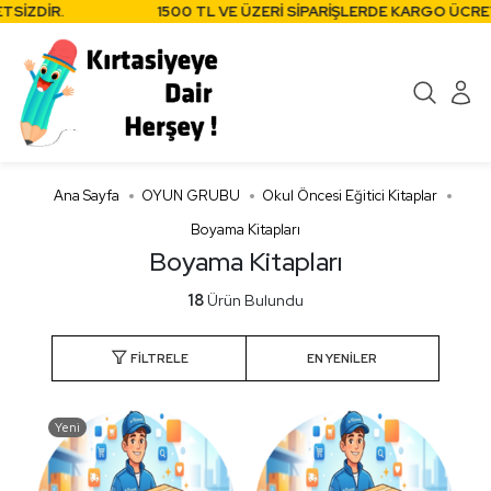
ZDİR.
1500 TL VE ÜZERİ SİPARİŞLERDE KARGO ÜCRETSİZ
Ana Sayfa
OYUN GRUBU
Okul Öncesi Eğitici Kitaplar
Boyama Kitapları
Boyama Kitapları
18
Ürün Bulundu
FILTRELE
Yeni