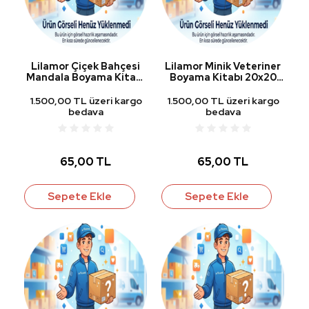
Lilamor Çiçek Bahçesi
Lilamor Minik Veteriner
Mandala Boyama Kitabı
Boyama Kitabı 20x20
20x20 cm 24 Yp.
cm 24 Yp.
1.500,00 TL üzeri kargo
1.500,00 TL üzeri kargo
bedava
bedava
65,00 TL
65,00 TL
Sepete Ekle
Sepete Ekle