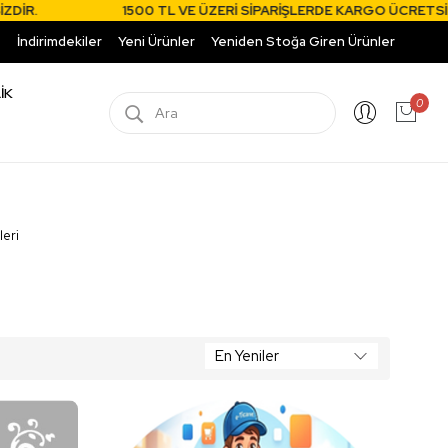
R.
1500 TL VE ÜZERİ SİPARİŞLERDE KARGO ÜCRETSİZDİ
İndirimdekiler
Yeni Ürünler
Yeniden Stoğa Giren Ürünler
İK
0
leri