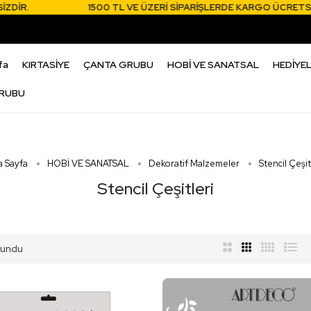
İR.
1500 TL VE ÜZERİ SİPARİŞLERDE KARGO ÜCRETSİZDİ
fa
KIRTASİYE
ÇANTA GRUBU
HOBİ VE SANATSAL
HEDİYEL
RUBU
a Sayfa
HOBİ VE SANATSAL
Dekoratif Malzemeler
Stencil Çeşit
Stencil Çeşitleri
lundu