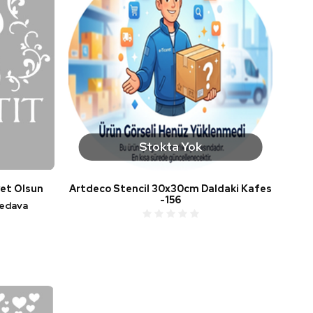
Stokta Yok
yet Olsun
Artdeco Stencil 30x30cm Daldaki Kafes
-156
bedava