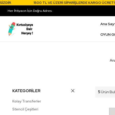
İR.
1500 TL VE ÜZERİ SİPARİŞLERDE KARGO ÜCRETSİZD
Her İhtiyacın İçin Doğru Adres.
Ana Say
OYUN G
An
KATEGORİLER
5
Ürün Bu
Kolay Transferler
Stencil Çeşitleri