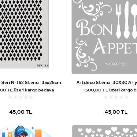
 Seri N-162 Stencil 35x25cm
Artdeco Stencil 30X30 Afi
,00 TL üzeri kargo bedava
1.500,00 TL üzeri kargo 
45,00 TL
45,00 TL