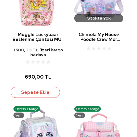
Stokta Yok
Muggle Luckybaar
Chimola My House
Beslenme Çantası MU-
Poodle Crew Mor
7957
Beslenme Çantası CHM-
BS0019
1.500,00 TL üzeri kargo
bedava
690,00 TL
Sepete Ekle
Ücretsiz Kargo
Ücretsiz Kargo
Yeni
Yeni