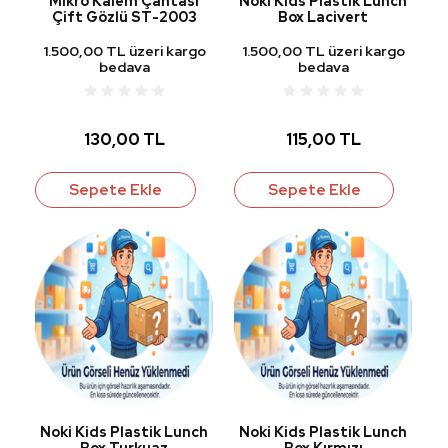
Mikro Kalem Çantası
Noki Kids Plastik Lunch
Çift Gözlü ST-2003
Box Lacivert
1.500,00 TL üzeri kargo
1.500,00 TL üzeri kargo
bedava
bedava
130,00 TL
115,00 TL
Sepete Ekle
Sepete Ekle
Noki Kids Plastik Lunch
Noki Kids Plastik Lunch
Box Turkuaz
Box Kırmızı