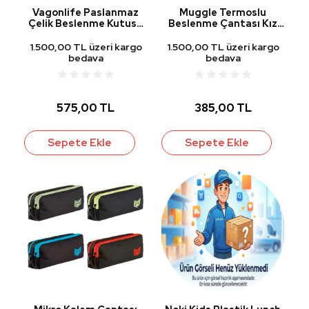
Vagonlife Paslanmaz
Muggle Termoslu
Çelik Beslenme Kutusu
Beslenme Çantası Kız
Astronot
Modeller TM-11
1.500,00 TL üzeri kargo
1.500,00 TL üzeri kargo
bedava
bedava
575,00 TL
385,00 TL
Sepete Ekle
Sepete Ekle