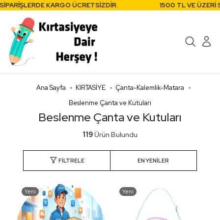
ARİŞLERDE KARGO ÜCRETSİZDİR.
1500 TL VE ÜZERİ SİP
Ana Sayfa
KIRTASİYE
Çanta-Kalemlik-Matara
Beslenme Çanta ve Kutuları
Beslenme Çanta ve Kutuları
119
Ürün Bulundu
FILTRELE
Yeni
Yeni