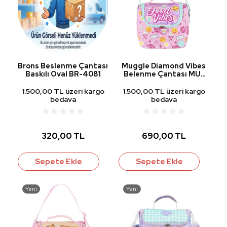
Brons Beslenme Çantası
Muggle Diamond Vibes
Baskılı Oval BR-4081
Belenme Çantası MU-
9484
1.500,00 TL üzeri kargo
1.500,00 TL üzeri kargo
bedava
bedava
320,00 TL
690,00 TL
Sepete Ekle
Sepete Ekle
Yeni
Yeni