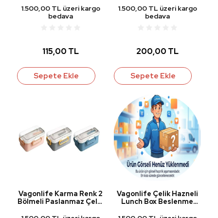
1.500,00 TL üzeri kargo
1.500,00 TL üzeri kargo
bedava
bedava
115,00 TL
200,00 TL
Sepete Ekle
Sepete Ekle
Vagonlife Karma Renk 2
Vagonlife Çelik Hazneli
Bölmeli Paslanmaz Çelik
Lunch Box Beslenme
Lunch Box 900 ml. VGN-
Kabı Yeşil BL70100
588
1.500,00 TL üzeri kargo
1.500,00 TL üzeri kargo