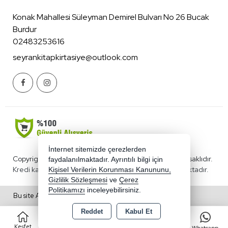
Konak Mahallesi Süleyman Demirel Bulvarı No 26 Bucak
Burdur
02483253616
seyrankitapkirtasiye@outlook.com
İnternet sitemizde çerezlerden
Copyright 2026 benimkirtasiyecim.com - Tüm hakları saklıdır.
faydalanılmaktadır. Ayrıntılı bilgi için
Kredi kartı bilgileriniz 256bit SSL sertifikası ile korunmaktadır.
Kişisel Verilerin Korunması Kanununu,
Gizlilik Sözleşmesi
ve
Çerez
Politikamızı
inceleyebilirsiniz.
Bu site AKINSOFT E-Ticaret ile hazırlanmıştır.
Reddet
Kabul Et
0
Keşfet
Kategoriler
Sepet
Favorilerim
Whatsapp