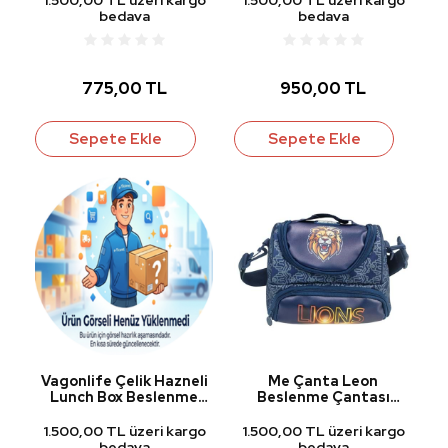
bedava
bedava
775,00 TL
950,00 TL
Sepete Ekle
Sepete Ekle
Vagonlife Çelik Hazneli
Me Çanta Leon
Lunch Box Beslenme
Beslenme Çantası
Kabı Mavi BL70100
25142
1.500,00 TL üzeri kargo
1.500,00 TL üzeri kargo
bedava
bedava