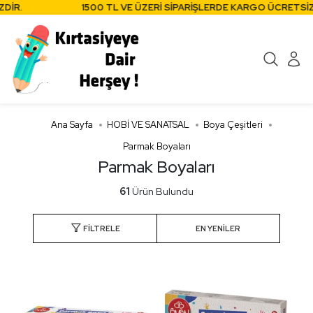
.
1500 TL VE ÜZERİ SİPARİŞLERDE KARGO ÜCRETSİZDİR.
Ana Sayfa
HOBİ VE SANATSAL
Boya Çeşitleri
Parmak Boyaları
Parmak Boyaları
61
Ürün Bulundu
FILTRELE