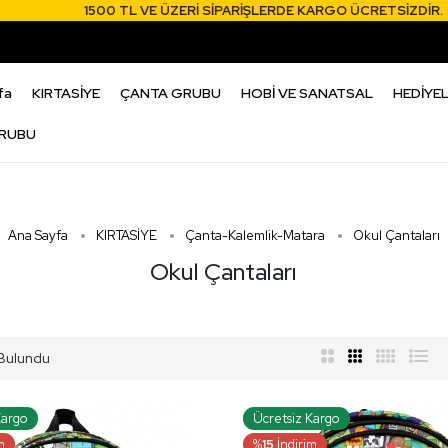
1500 TL VE ÜZERİ SİPARİŞLERDE KARGO ÜCRETSİZDİR.
1
fa
KIRTASİYE
ÇANTA GRUBU
HOBİ VE SANATSAL
HEDİYEL
RUBU
Ana Sayfa
KIRTASİYE
Çanta-Kalemlik-Matara
Okul Çantaları
Okul Çantaları
Bulundu
Kargo
Ücretsiz Kargo
m
%
15
İndirim