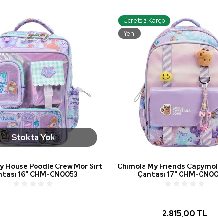
Ücretsiz Kargo
Yeni
Stokta Yok
y House Poodle Crew Mor Sırt
Chimola My Friends Capymol
ntası 16" CHM-CN0053
Çantası 17" CHM-CN00
2.815,00 TL