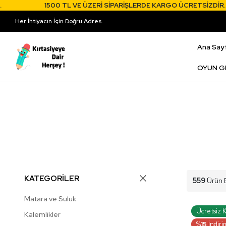
1500 TL VE ÜZERİ SİPARİŞLERDE KARGO ÜCRETSİZDİR.
Her İhtiyacın İçin Doğru Adres.
Ana Say
OYUN G
KATEGORİLER
559
Ürün 
Matara ve Suluk
Ücretsiz 
Kalemlikler
%
15
İndiri