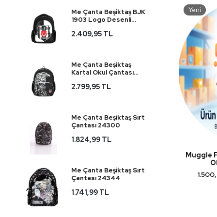
Muggle
Yeni
Me Çanta Beşiktaş BJK
1903 Logo Desenli
Mustafa Yiğit Çanta
Suni Deri Okul Çantası
2.409,95 TL
25360
Ottonya
Over-Q
Me Çanta Beşiktaş
Kartal Okul Çantası
Panther
25390
2.799,95 TL
Relaxion
Sentor
Me Çanta Beşiktaş Sırt
Çantası 24300
Seyran Kırtasiye
1.824,99 TL
Tom Çanta
Muggle F
O
U.S Polo
Me Çanta Beşiktaş Sırt
1.500
Çantası 24344
Vest
1.741,99 TL
Waddell