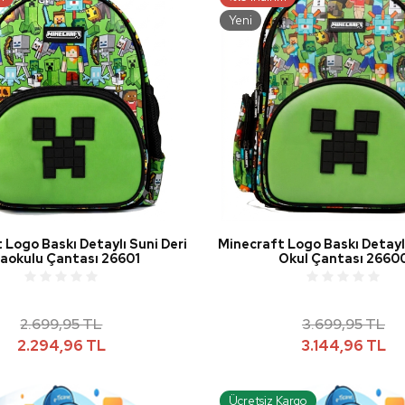
Yeni
 Logo Baskı Detaylı Suni Deri
Minecraft Logo Baskı Detaylı
aokulu Çantası 26601
Okul Çantası 2660
2.699,95 TL
3.699,95 TL
2.294,96 TL
3.144,96 TL
Ücretsiz Kargo