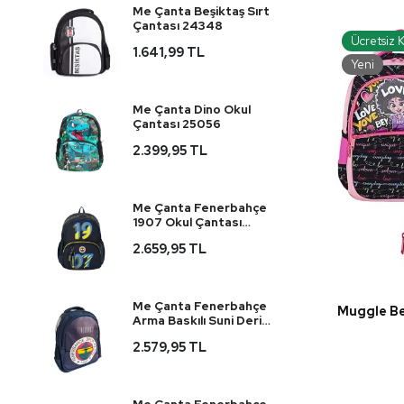
Wiggle
Me Çanta Beşiktaş Sırt
Çantası 24348
Yaygan Çanta
Ücretsiz 
1.641,99 TL
Yeni
Me Çanta Dino Okul
Çantası 25056
2.399,95 TL
Me Çanta Fenerbahçe
1907 Okul Çantası
25743
2.659,95 TL
Me Çanta Fenerbahçe
Muggle Be
Arma Baskılı Suni Deri
Okul Çantası 25760
2.579,95 TL