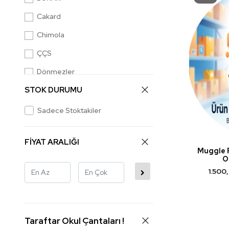
Cakard
Chimola
ÇÇS
Dönmezler
STOK DURUMU
Faber-Castell
Frocx
Sadece Stoktakiler
Hakan Çanta
FİYAT ARALIĞI
İvike
Muggle 
O
Kaukko
1.500
Lumberjack
Me Çanta
Mikro
Taraftar Okul Çantaları !