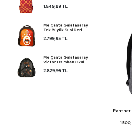
1.849,99 TL
Me Çanta Galatasaray
Tek Büyük Suni Deri
Okul Çantası 25683
2.799,95 TL
Me Çanta Galatasaray
Victor Osimhen Okul
Çantası 25586
2.829,95 TL
Panther 
1.500