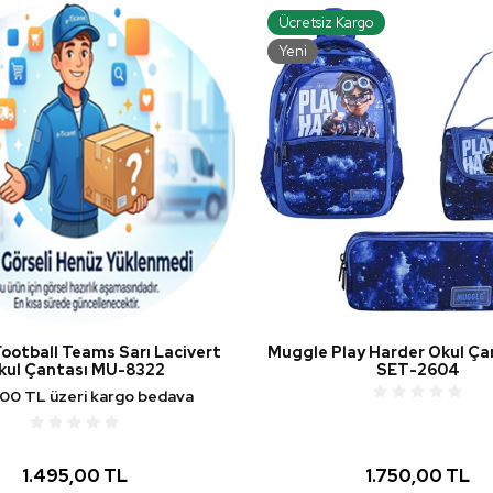
Ücretsiz Kargo
Yeni
ootball Teams Sarı Lacivert
Muggle Play Harder Okul Ça
kul Çantası MU-8322
SET-2604
,00 TL üzeri kargo bedava
1.495,00 TL
1.750,00 TL