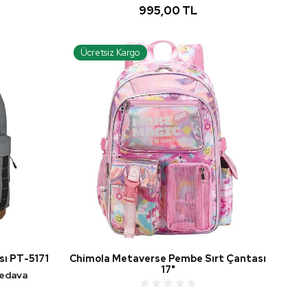
995,00 TL
Ücretsiz Kargo
sı PT-5171
Chimola Metaverse Pembe Sırt Çantası
17"
bedava