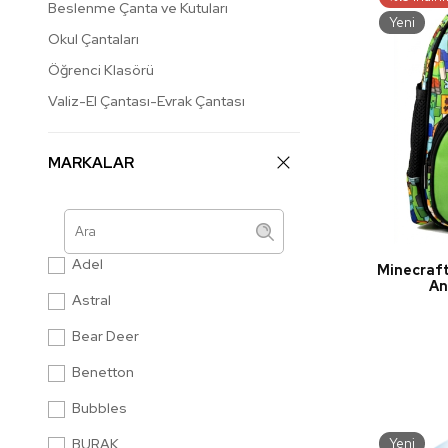
Beslenme Çanta ve Kutuları
Yeni
Okul Çantaları
Öğrenci Klasörü
Valiz-El Çantası-Evrak Çantası
MARKALAR
Adel
Minecraft
An
Astral
Bear Deer
Benetton
Bubbles
BURAK
Yeni