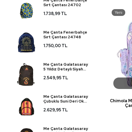
Me Çanta Fenerbahçe
Sırt Çantası 24702
Yeni
1.738,99 TL
Me Çanta Fenerbahçe
Sırt Çantası 24748
1.750,00 TL
Me Çanta Galatasaray
5 Yıldız Detaylı Siyah
Okul Çantası 25691
2.549,95 TL
Me Çanta Galatasaray
Chimola M
Çubuklu Suni Deri Okul
Ça
Çantası 25556
2.629,95 TL
Me Çanta Galatasaray