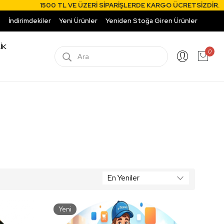
500 TL VE ÜZERİ SİPARİŞLERDE KARGO ÜCRETSİZDİR.
İndirimdekiler
Yeni Ürünler
Yeniden Stoğa Giren Ürünler
İK
0
Yeni