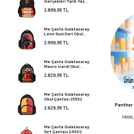
Gerçekleri Tarih Yazar
Okul Çantası 25687
2.899,95 TL
Me Çanta Galatasaray
Leon Suni Deri Okul
Çantası 25560
2.999,95 TL
Me Çanta Galatasaray
Mauro Icardi Okul
Çantası 25590
2.829,95 TL
Me Çanta Galatasaray
Okul Çantası 25552
Panther 
2.629,95 TL
1.500
Me Çanta Galatasaray
Sırt Çantası 24502