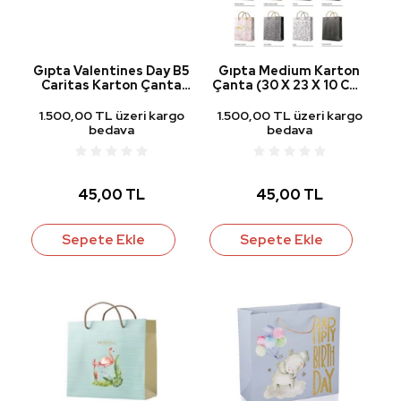
Gıpta Valentines Day B5
Gıpta Medium Karton
Caritas Karton Çanta
Çanta (30 X 23 X 10 Cm)
(Hediye Çantası)
Bg8096
330X135Xx320 Mm
1.500,00 TL üzeri kargo
1.500,00 TL üzeri kargo
bedava
bedava
45,00 TL
45,00 TL
Sepete Ekle
Sepete Ekle