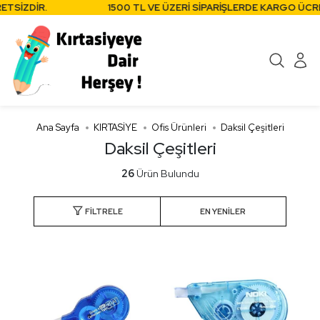
İZDİR.
1500 TL VE ÜZERİ SİPARİŞLERDE KARGO ÜCRETSİ
Ana Sayfa
KIRTASİYE
Ofis Ürünleri
Daksil Çeşitleri
Daksil Çeşitleri
26
Ürün Bulundu
FILTRELE