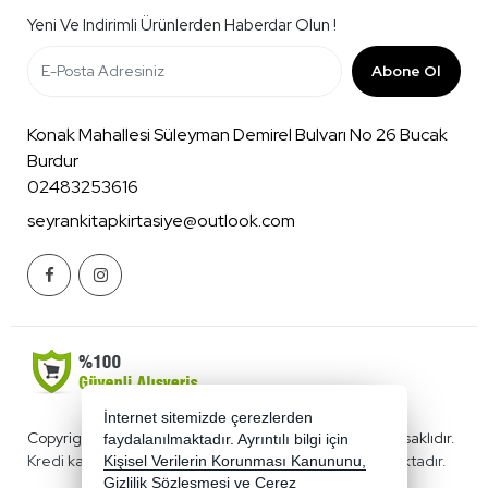
Yeni Ve Indirimli Ürünlerden Haberdar Olun !
Abone Ol
Konak Mahallesi Süleyman Demirel Bulvarı No 26 Bucak
Burdur
02483253616
seyrankitapkirtasiye@outlook.com
İnternet sitemizde çerezlerden
Copyright 2026 benimkirtasiyecim.com - Tüm hakları saklıdır.
faydalanılmaktadır. Ayrıntılı bilgi için
Kredi kartı bilgileriniz 256bit SSL sertifikası ile korunmaktadır.
Kişisel Verilerin Korunması Kanununu,
Gizlilik Sözleşmesi
ve
Çerez