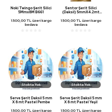
Noki Twingo Şerit Silici
Sentor Şerit Silici
5Mmx8M B661
(Daksil) 5mmX4.2mt
Precise
1.500,00 TL üzeri kargo
1.500,00 TL üzeri kargo
bedava
bedava
Stokta Yok
Stokta Yok
Serve Şerit Daksil 5 mm
Serve Şerit Daksil 5 mm
X 8 mt Pastel Pembe
X 8 mt Pastel Yeşil
1.500,00 TL üzeri kargo
1.500,00 TL üzeri kargo