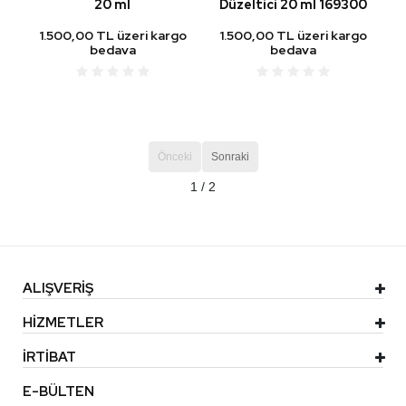
20 ml
Düzeltici 20 ml 169300
1.500,00 TL üzeri kargo
1.500,00 TL üzeri kargo
bedava
bedava
Önceki
Sonraki
1 / 2
ALIŞVERİŞ
HİZMETLER
İRTİBAT
E-BÜLTEN