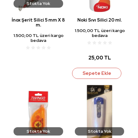
Stokta Yok
İnox Şerit Silici 5 mm X 8
Noki Sıvı Silici 20 ml.
m.
1.500,00 TL üzeri kargo
1.500,00 TL üzeri kargo
bedava
bedava
25,00 TL
Sepete Ekle
Stokta Yok
Stokta Yok