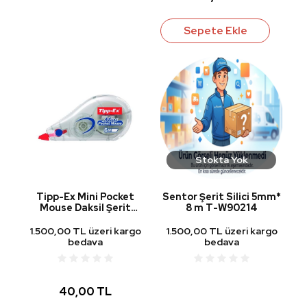
Sepete Ekle
Stokta Yok
Tipp-Ex Mini Pocket
Sentor Şerit Silici 5mm*
Mouse Daksil Şerit
8 m T-W90214
Düzeltici 5 mm x 6 m
1.500,00 TL üzeri kargo
1.500,00 TL üzeri kargo
bedava
bedava
40,00 TL