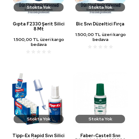
Stokta Yok
Stokta Yok
Gıpta F2330 Şerit Silici
Bic Sıvı Düzeltici Fırça
8 Mt
1.500,00 TL üzeri kargo
1.500,00 TL üzeri kargo
bedava
bedava
Stokta Yok
Stokta Yok
Tipp-Ex Rapid Sıvı Silici
Faber-Castell Sıvı