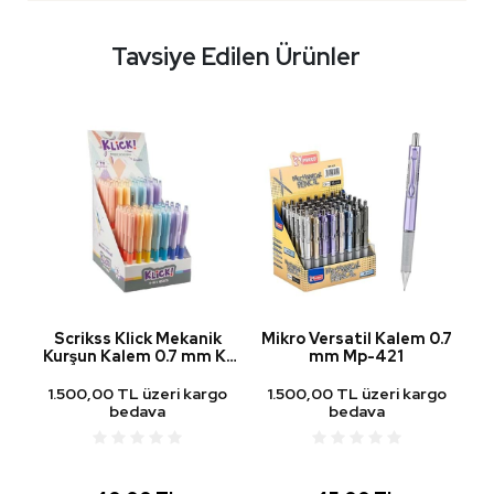
Tavsiye Edilen Ürünler
Scrikss Klick Mekanik
Mikro Versatil Kalem 0.7
Kurşun Kalem 0.7 mm K-
mm Mp-421
N
801 Mavi
go
1.500,00 TL üzeri kargo
1.500,00 TL üzeri kargo
1
bedava
bedava