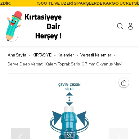
İR.
1500 TL VE ÜZERİ SİPARİŞLERDE KARGO ÜCRETSİZDİ
Ana Sayfa
KIRTASİYE
Kalemler
Versatil Kalemler
Serve Deep Versatil Kalem Toprak Serisi 0.7 mm Okyanus Mavi