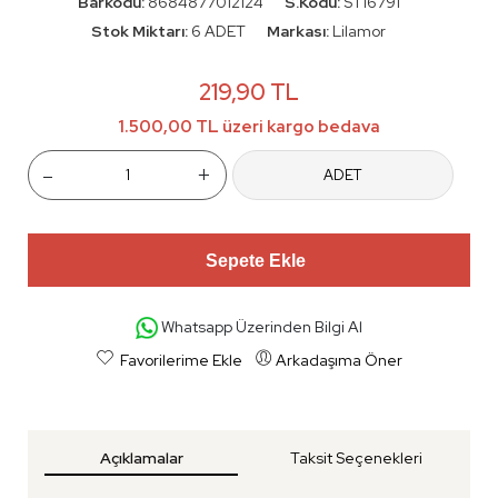
Barkodu:
8684877012124
S.Kodu:
ST16791
Stok Miktarı:
6 ADET
Markası:
Lilamor
219,90 TL
1.500,00 TL üzeri kargo bedava
-
+
ADET
Sepete Ekle
Whatsapp Üzerinden Bilgi Al
Favorilerime Ekle
Arkadaşıma Öner
Açıklamalar
Taksit Seçenekleri