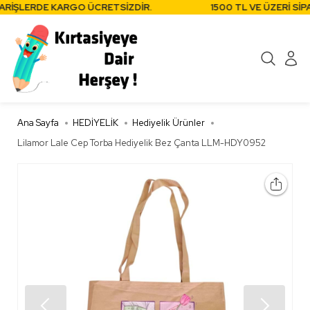
ARİŞLERDE KARGO ÜCRETSİZDİR.
1500 TL VE ÜZERİ SİPA
Ana Sayfa
HEDİYELİK
Hediyelik Ürünler
Lilamor Lale Cep Torba Hediyelik Bez Çanta LLM-HDY0952