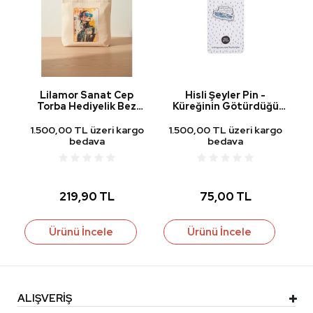
ba
Lilamor Sanat Cep
Hisli Şeyler Pin -
Ke
Torba Hediyelik Bez
Küreğinin Götürdüğü
Çanta LLM-HDY0954
Yere Git.
go
1.500,00 TL üzeri kargo
1.500,00 TL üzeri kargo
1
bedava
bedava
219,90 TL
75,00 TL
Ürünü İncele
Ürünü İncele
ALIŞVERİŞ