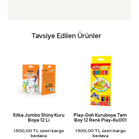
Tavsiye Edilen Ürünler
u
Silka Jumbo Shiny Kuru
Play-Doh Kuruboya Tam
P
Boya 12 Li
Boy 12 Renk Play-Ku001
go
1.500,00 TL üzeri kargo
1.500,00 TL üzeri kargo
1
bedava
bedava