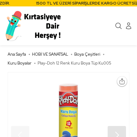
İR.
1500 TL VE ÜZERİ SİPARİŞLERDE KARGO ÜCRETSİZD
Ana Sayfa
HOBİ VE SANATSAL
Boya Çeşitleri
Kuru Boyalar
Play-Doh 12 Renk Kuru Boya Tüp Ku005