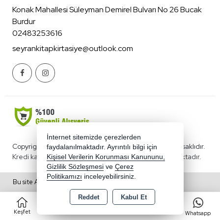
Konak Mahallesi Süleyman Demirel Bulvarı No 26 Bucak
Burdur
02483253616
seyrankitapkirtasiye@outlook.com
İnternet sitemizde çerezlerden
Copyright 2026 benimkirtasiyecim.com - Tüm hakları saklıdır.
faydalanılmaktadır. Ayrıntılı bilgi için
Kredi kartı bilgileriniz 256bit SSL sertifikası ile korunmaktadır.
Kişisel Verilerin Korunması Kanununu,
Gizlilik Sözleşmesi
ve
Çerez
Politikamızı
inceleyebilirsiniz.
Bu site AKINSOFT E-Ticaret ile hazırlanmıştır.
Reddet
Kabul Et
0
Keşfet
Kategoriler
Sepet
Favorilerim
Whatsapp