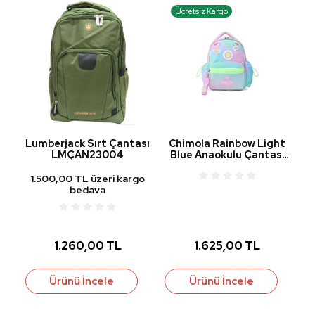
Ücretsiz Kargo
Lumberjack Sırt Çantası
Chimola Rainbow Light
7"
LMÇAN23004
Blue Anaokulu Çantası
12" CHM-CN0042
1.500,00 TL üzeri kargo
bedava
1.260,00 TL
1.625,00 TL
Ürünü İncele
Ürünü İncele