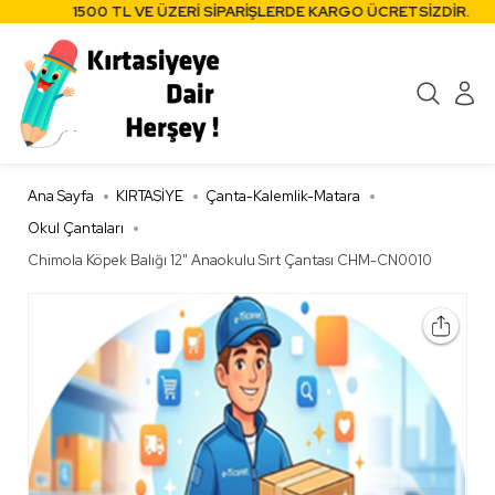
1500 TL VE ÜZERİ SİPARİŞLERDE KARGO ÜCRETSİZDİR.
Ana Sayfa
KIRTASİYE
Çanta-Kalemlik-Matara
Okul Çantaları
Chimola Köpek Balığı 12" Anaokulu Sırt Çantası CHM-CN0010