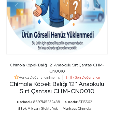
Chimola Köpek Balığı 12" Anaokulu Sırt Çantası CHM-
CN0010
Henüz Değerlendirilmemiş
İlk Sen Değerlendir
Chimola Köpek Balığı 12" Anaokulu
Sırt Çantası CHM-CN0010
Barkodu:
8697145232438
S.Kodu:
ST15562
Stok Miktarı:
Stokta Yok
Markası:
Chimola