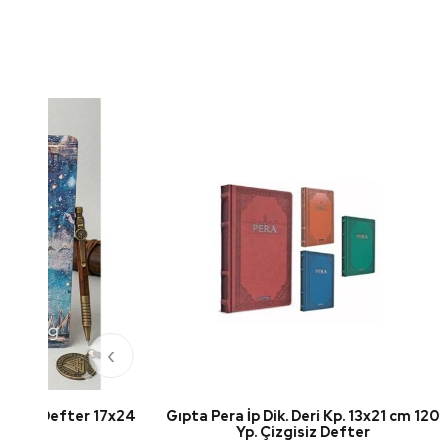
‹
 17x24
Gıpta Pera İp Dik. Deri Kp. 13x21 cm 120
My Mia 
Yp. Çizgisiz Defter