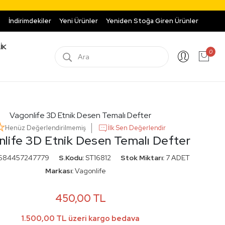
TL VE ÜZERİ SİPARİŞLERDE KARGO ÜCRETSİZDİR.
1500 
İndirimdekiler
Yeni Ürünler
Yeniden Stoğa Giren Ürünler
İK
0
Vagonlife 3D Etnik Desen Temalı Defter
Henüz Değerlendirilmemiş
İlk Sen Değerlendir
life 3D Etnik Desen Temalı Defter
684457247779
S.Kodu:
ST16812
Stok Miktarı:
7 ADET
Markası:
Vagonlife
450,00 TL
1.500,00 TL üzeri kargo bedava