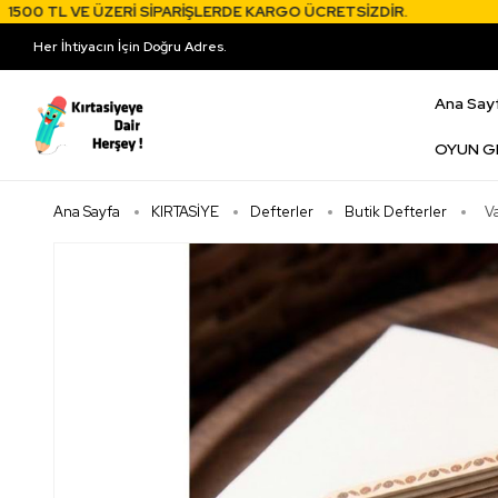
 TL VE ÜZERİ SİPARİŞLERDE KARGO ÜCRETSİZDİR.
1500
Her İhtiyacın İçin Doğru Adres.
Ana Say
OYUN G
Ana Sayfa
KIRTASİYE
Defterler
Butik Defterler
V