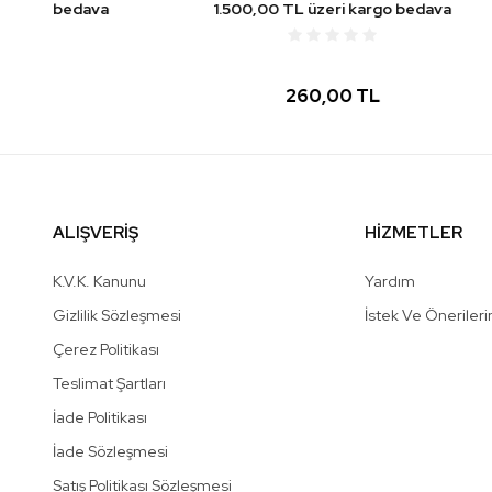
a
1.500,00 TL üzeri kargo bedava
1.500
260,00 TL
ALIŞVERİŞ
HİZMETLER
K.V.K. Kanunu
Yardım
Gizlilik Sözleşmesi
İstek Ve Önerileri
Çerez Politikası
Teslimat Şartları
İade Politikası
İade Sözleşmesi
Satış Politikası Sözleşmesi