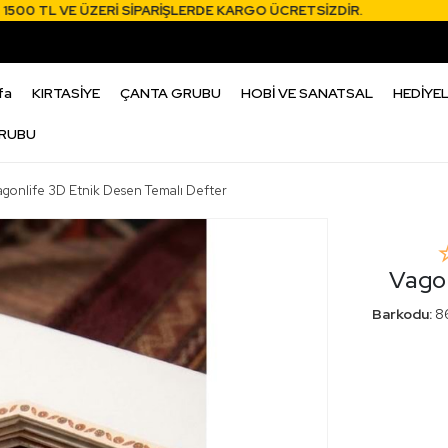
 TL VE ÜZERİ SİPARİŞLERDE KARGO ÜCRETSİZDİR.
1500 
fa
KIRTASİYE
ÇANTA GRUBU
HOBİ VE SANATSAL
HEDİYEL
RUBU
agonlife 3D Etnik Desen Temalı Defter
Vagon
Barkodu:
8