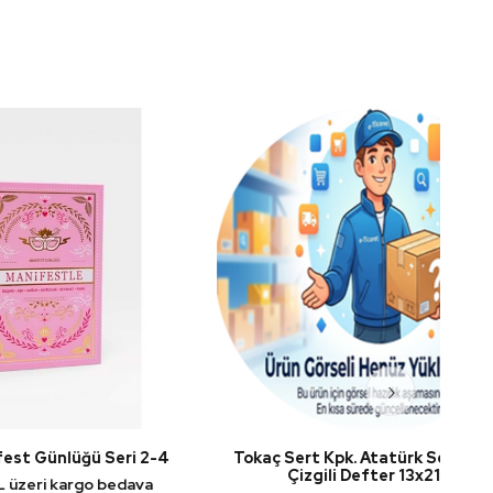
›
eri 2-4
Tokaç Sert Kpk. Atatürk Serisi 80 Yp.
Lilam
Çizgili Defter 13x21 cm
bedava