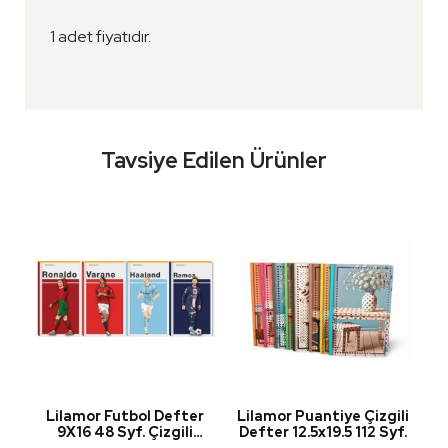
1 adet fiyatıdır.
Tavsiye Edilen Ürünler
r
Lilamor Futbol Defter
Lilamor Puantiye Çizgili
a-
9X16 48 Syf. Çizgili
Defter 12.5x19.5 112 Syf.