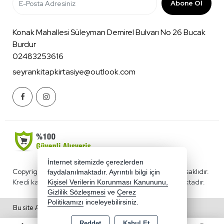
Abone Ol
Konak Mahallesi Süleyman Demirel Bulvarı No 26 Bucak
Burdur
02483253616
seyrankitapkirtasiye@outlook.com
İnternet sitemizde çerezlerden
Copyright 2026 benimkirtasiyecim.com - Tüm hakları saklıdır.
faydalanılmaktadır. Ayrıntılı bilgi için
Kredi kartı bilgileriniz 256bit SSL sertifikası ile korunmaktadır.
Kişisel Verilerin Korunması Kanununu,
Gizlilik Sözleşmesi
ve
Çerez
Politikamızı
inceleyebilirsiniz.
Bu site AKINSOFT E-Ticaret ile hazırlanmıştır.
Reddet
Kabul Et