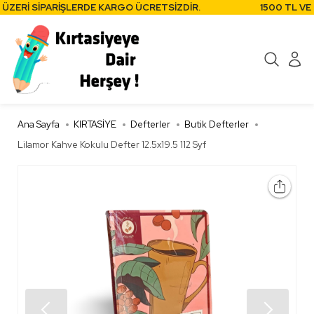
ÜZERİ SİPARİŞLERDE KARGO ÜCRETSİZDİR.
1500 TL VE 
Ana Sayfa
KIRTASİYE
Defterler
Butik Defterler
Lilamor Kahve Kokulu Defter 12.5x19.5 112 Syf