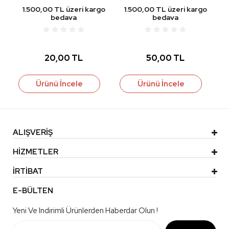
Asorti
go
1.500,00 TL üzeri kargo
1.500,00 TL üzeri kargo
1
bedava
bedava
20,00 TL
50,00 TL
Ürünü İncele
Ürünü İncele
ALIŞVERİŞ
HİZMETLER
İRTİBAT
E-BÜLTEN
Yeni Ve Indirimli Ürünlerden Haberdar Olun !