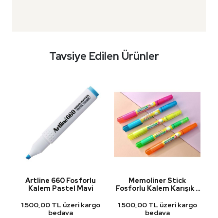
Tavsiye Edilen Ürünler
lu
Artline 660 Fosforlu
Memoliner Stick
Kalem Pastel Mavi
Fosforlu Kalem Karışık 1
Adet
go
1.500,00 TL üzeri kargo
1.500,00 TL üzeri kargo
1
bedava
bedava