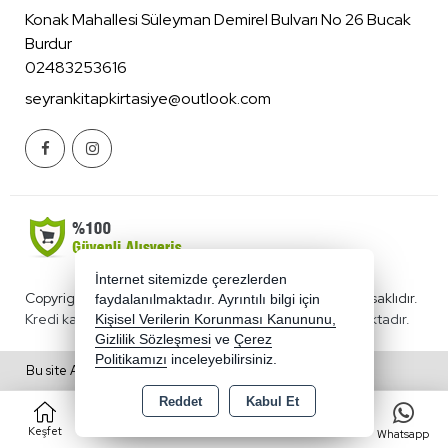
Konak Mahallesi Süleyman Demirel Bulvarı No 26 Bucak
Burdur
02483253616
seyrankitapkirtasiye@outlook.com
İnternet sitemizde çerezlerden
Copyright 2026 benimkirtasiyecim.com - Tüm hakları saklıdır.
faydalanılmaktadır. Ayrıntılı bilgi için
Kredi kartı bilgileriniz 256bit SSL sertifikası ile korunmaktadır.
Kişisel Verilerin Korunması Kanununu,
Gizlilik Sözleşmesi
ve
Çerez
Politikamızı
inceleyebilirsiniz.
Bu site AKINSOFT E-Ticaret ile hazırlanmıştır.
Reddet
Kabul Et
0
Keşfet
Kategoriler
Sepet
Favorilerim
Whatsapp